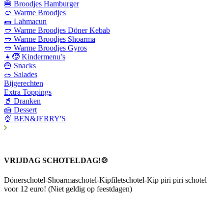
🍔 Broodjes Hamburger
🥙 Warme Broodjes
🌯 Lahmacun
🥙 Warme Broodjes Döner Kebab
🥙 Warme Broodjes Shoarma
🥙 Warme Broodjes Gyros
👧🧒 Kindermenu’s
🍟 Snacks
🥗 Salades
Bijgerechten
Extra Toppings
🥤 Dranken
🍰 Dessert
🍨 BEN&JERRY'S
VRIJDAG SCHOTELDAG!🍲
Dönerschotel-Shoarmaschotel-Kipfiletschotel-Kip piri piri schotel
voor 12 euro! (Niet geldig op feestdagen)