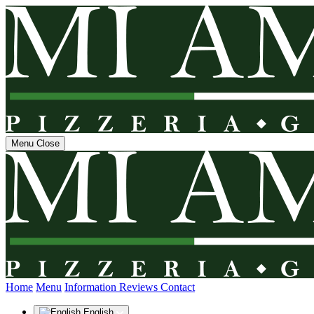
Menu
Close
(current)
Home
Menu
Information
Reviews
Contact
English